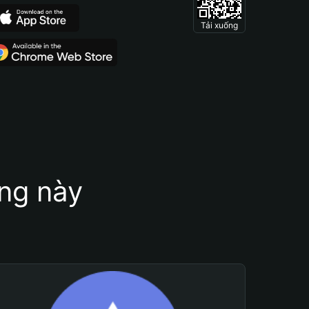
Tải xuống
ung này