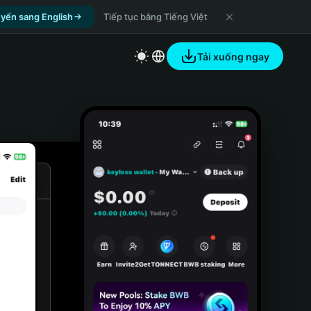
yển sang English
Tiếp tục bằng Tiếng Việt
Tải xuống ngay