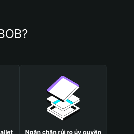
ABOB?
allet
Ngăn chặn rủi ro ủy quyền