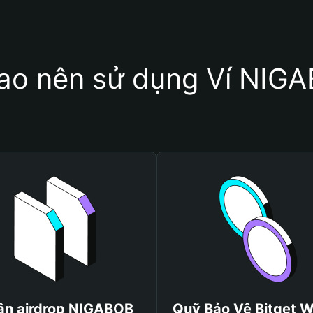
sao nên sử dụng Ví NIG
ận airdrop NIGABOB
Quỹ Bảo Vệ Bitget W