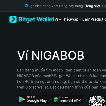
English
Bạn hiện đang xem trang này bằng
Tiếng Việt
. B
日本語
Tiếng Việt
Ví
Thẻ
Swap
Earn
Predicti
Русский
Español (Latinoamérica)
Türkçe
Italiano
Français
Deutsch
Ví NIGABOB
简体中文
繁體中文
Português (Portugal)
Bạn đang muốn tìm một ví tiền điện tử an toàn và 
Bahasa Indonesia
NIGABOB của mình? Bitget Wallet chính là lựa chọn
ภาษาไทย
hơn 40 triệu người tin dùng, bạn có thể tự do kh
हिन्दी
trên Bitget Wallet. Bắt đầu hành trình của bạn nga
বাংলা
Español
Português (Brasil)
Español (Argentina)