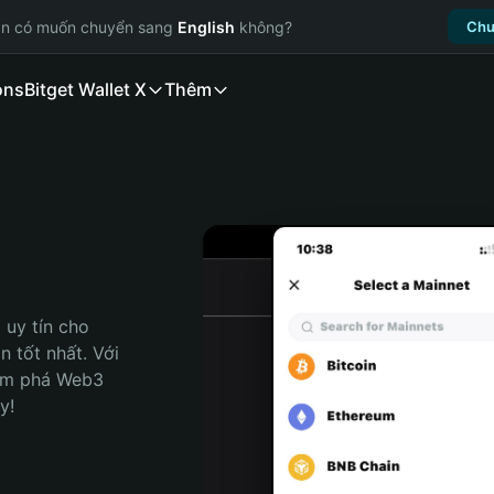
ạn có muốn chuyển sang
English
không?
Chu
ons
Bitget Wallet X
Thêm
uy tín cho 
 tốt nhất. Với 
ám phá Web3 
y!