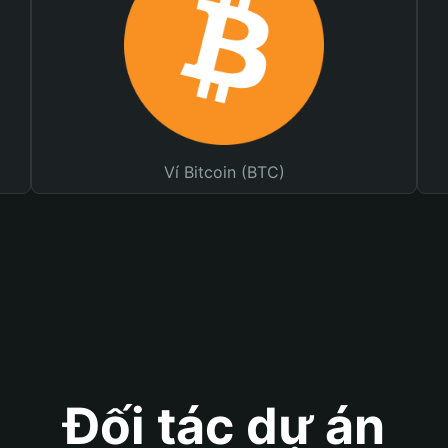
Ví Bitcoin (BTC)
Đối tác dự án