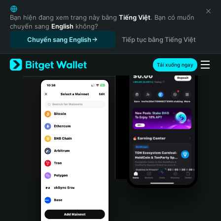
English
日本語
Bạn hiện đang xem trang này bằng
Tiếng Việt
. Bạn có muốn
chuyển sang
English
không?
Tiếng Việt
Chuyển sang English
Tiếp tục bằng Tiếng Việt
Русский
Español (Latinoamérica)
Türkçe
Tải xuống ngay
Italiano
Français
Deutsch
简体中文
繁體中文
Português (Portugal)
Bahasa Indonesia
ภาษาไทย
हिन्दी
বাংলা
Español
Português (Brasil)
Español (Argentina)