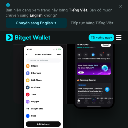
English
日本語
Bạn hiện đang xem trang này bằng
Tiếng Việt
. Bạn có muốn
chuyển sang
English
không?
Tiếng Việt
Chuyển sang English
Tiếp tục bằng Tiếng Việt
Русский
Español (Latinoamérica)
Türkçe
Tải xuống ngay
Italiano
Français
Deutsch
简体中文
繁體中文
Português (Portugal)
Bahasa Indonesia
ภาษาไทย
हिन्दी
বাংলা
Español
Português (Brasil)
Español (Argentina)