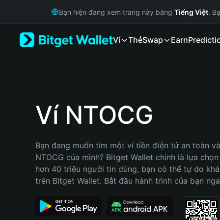
English
Bạn hiện đang xem trang này bằng
Tiếng Việt
. B
日本語
Tiếng Việt
Ví
Thẻ
Swap
Earn
Predicti
Русский
Español (Latinoamérica)
Türkçe
Italiano
Français
Deutsch
Ví NTOCG
简体中文
繁體中文
Português (Portugal)
Bạn đang muốn tìm một ví tiền điện tử an toàn và 
Bahasa Indonesia
NTOCG của mình? Bitget Wallet chính là lựa chọn t
ภาษาไทย
hơn 40 triệu người tin dùng, bạn có thể tự do kh
हिन्दी
trên Bitget Wallet. Bắt đầu hành trình của bạn nga
বাংলা
Español
Português (Brasil)
Español (Argentina)