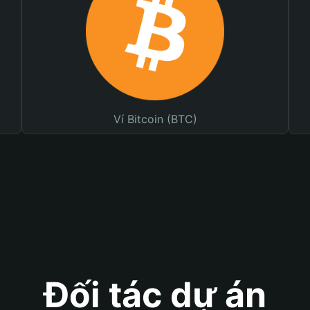
Ví Bitcoin (BTC)
Đối tác dự án