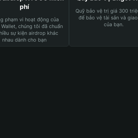
phí
Quỹ bảo vệ trị giá 300 tri
để bảo vệ tài sản và giao
ng phạm vi hoạt động của
của bạn.
 Wallet, chúng tôi đã chuẩn
hiều sự kiện airdrop khác
nhau dành cho bạn