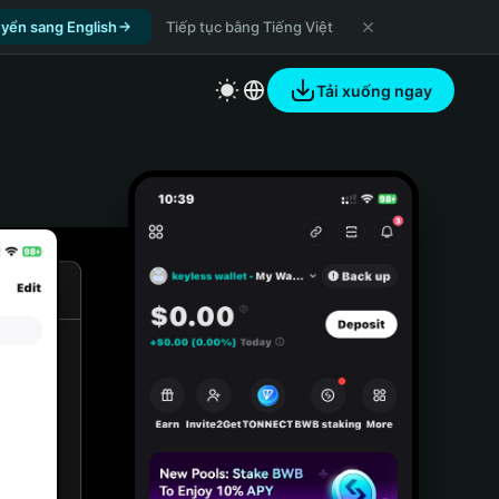
yển sang English
Tiếp tục bằng Tiếng Việt
Tải xuống ngay