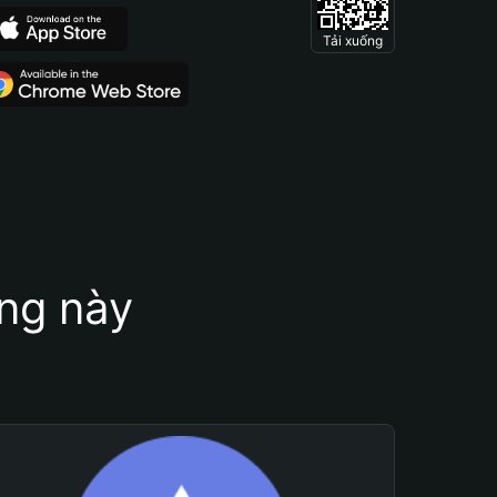
Tải xuống
ung này