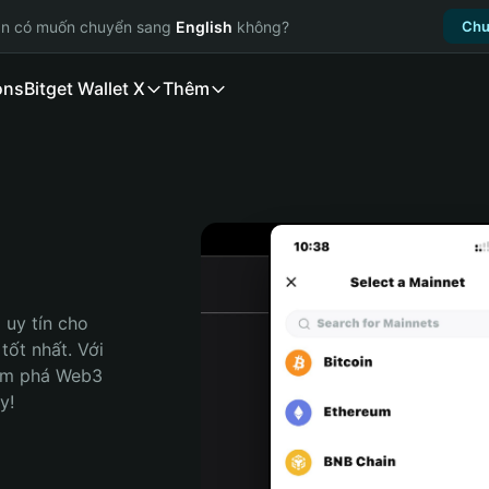
ạn có muốn chuyển sang
English
không?
Chu
ons
Bitget Wallet X
Thêm
uy tín cho 
ốt nhất. Với 
ám phá Web3 
y!