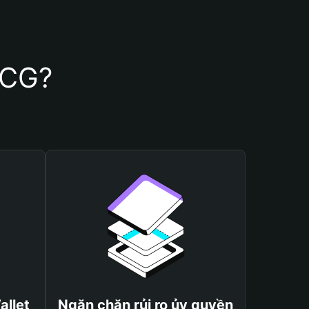
OCG?
allet
Ngăn chặn rủi ro ủy quyền