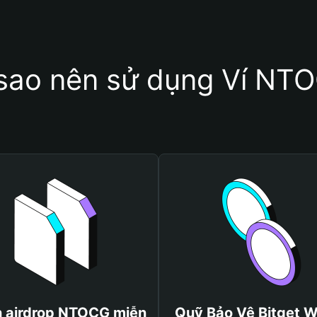
 sao nên sử dụng Ví NT
 airdrop NTOCG miễn
Quỹ Bảo Vệ Bitget W