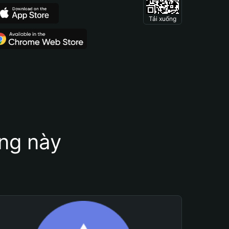
Tải xuống
ung này