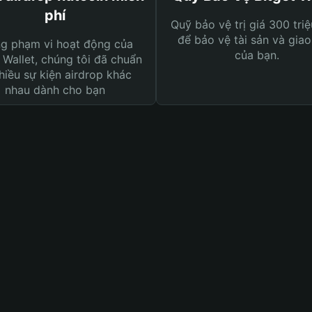
phí
Quỹ bảo vệ trị giá 300 tri
để bảo vệ tài sản và giao
ng phạm vi hoạt động của
của bạn.
 Wallet, chúng tôi đã chuẩn
hiều sự kiện airdrop khác
nhau dành cho bạn