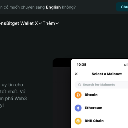
ạn có muốn chuyển sang
English
không?
Chu
ons
Bitget Wallet X
Thêm
uy tín cho 
ốt nhất. Với 
ám phá Web3 
y!