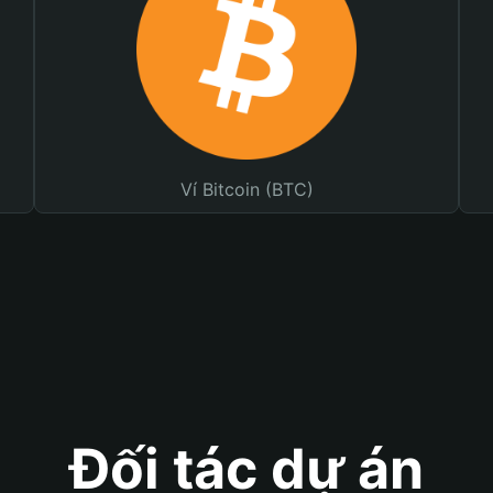
Ví Bitcoin (BTC)
Đối tác dự án