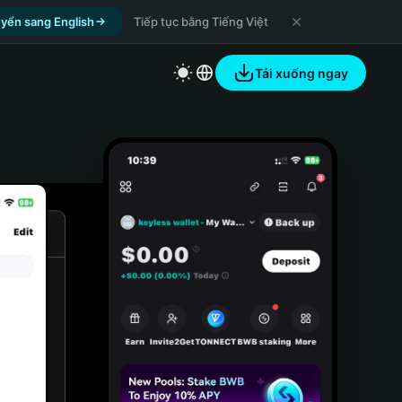
yển sang English
Tiếp tục bằng Tiếng Việt
Tải xuống ngay