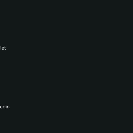
let
tcoin