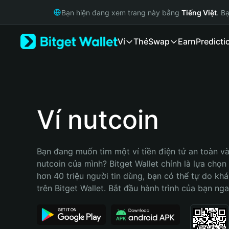
English
Bạn hiện đang xem trang này bằng
Tiếng Việt
. B
日本語
Tiếng Việt
Ví
Thẻ
Swap
Earn
Predicti
Русский
Español (Latinoamérica)
Türkçe
Italiano
Français
Deutsch
Ví nutcoin
简体中文
繁體中文
Português (Portugal)
Bạn đang muốn tìm một ví tiền điện tử an toàn và 
Bahasa Indonesia
nutcoin của mình? Bitget Wallet chính là lựa chọn t
ภาษาไทย
hơn 40 triệu người tin dùng, bạn có thể tự do kh
हिन्दी
trên Bitget Wallet. Bắt đầu hành trình của bạn nga
বাংলা
Español
Português (Brasil)
Español (Argentina)