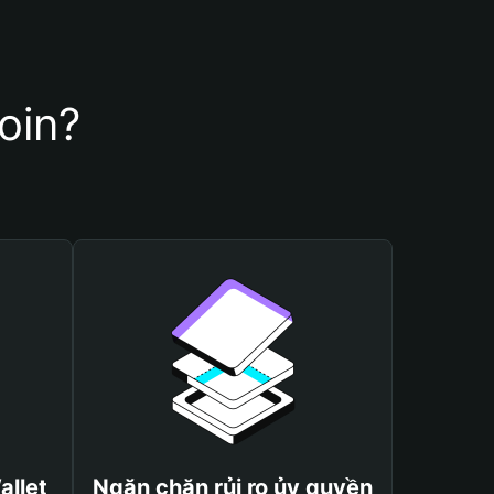
oin?
allet
Ngăn chặn rủi ro ủy quyền