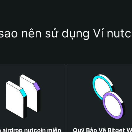
 sao nên sử dụng Ví nutc
 airdrop nutcoin miễn
Quỹ Bảo Vệ Bitget W