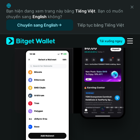
English
日本語
Bạn hiện đang xem trang này bằng
Tiếng Việt
. Bạn có muốn
chuyển sang
English
không?
Tiếng Việt
Chuyển sang English
Tiếp tục bằng Tiếng Việt
Русский
Español (Latinoamérica)
Türkçe
Tải xuống ngay
Italiano
Français
Deutsch
简体中文
繁體中文
Português (Portugal)
Bahasa Indonesia
ภาษาไทย
हिन्दी
বাংলা
Español
Português (Brasil)
Español (Argentina)