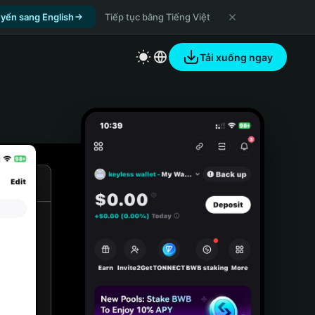
yển sang English
Tiếp tục bằng Tiếng Việt
Tải xuống ngay