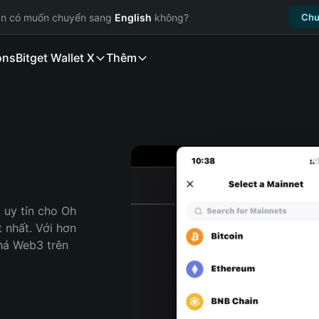
ạn có muốn chuyển sang
English
không?
Chu
ons
Bitget Wallet X
Thêm
uy tín cho Oh 
 nhất. Với hơn 
há Web3 trên 