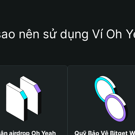
sao nên sử dụng Ví Oh 
ận airdrop Oh Yeah
Quỹ Bảo Vệ Bitget W