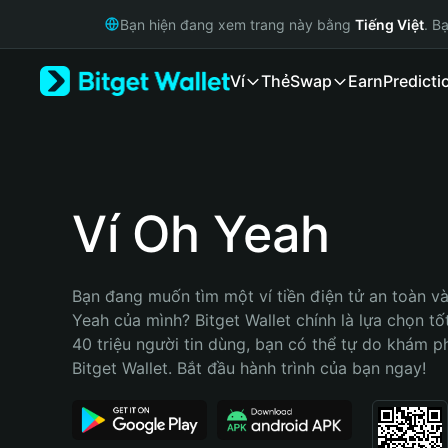
English
Bạn hiện đang xem trang này bằng
Tiếng Việt
. B
日本語
Tiếng Việt
Ví
Thẻ
Swap
Earn
Predicti
Русский
Español (Latinoamérica)
Türkçe
Italiano
Français
Deutsch
Ví Oh Yeah
简体中文
繁體中文
Português (Portugal)
Bạn đang muốn tìm một ví tiền điện tử an toàn và 
Bahasa Indonesia
Yeah của mình? Bitget Wallet chính là lựa chọn tốt
ภาษาไทย
40 triệu người tin dùng, bạn có thể tự do khám p
हिन्दी
Bitget Wallet. Bắt đầu hành trình của bạn ngay!
বাংলা
Español
Português (Brasil)
Español (Argentina)