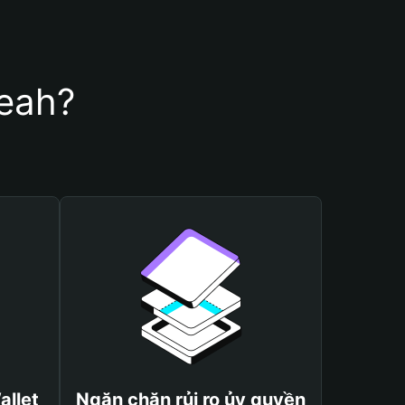
Yeah?
allet
Ngăn chặn rủi ro ủy quyền