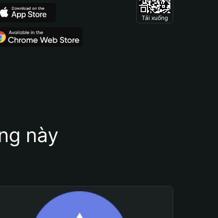
Tải xuống
ung này