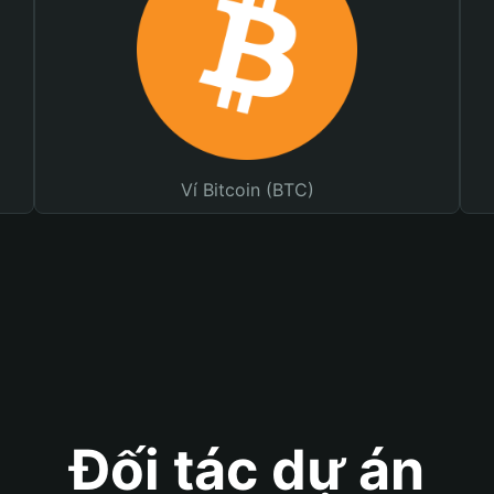
Ví Bitcoin (BTC)
Đối tác dự án