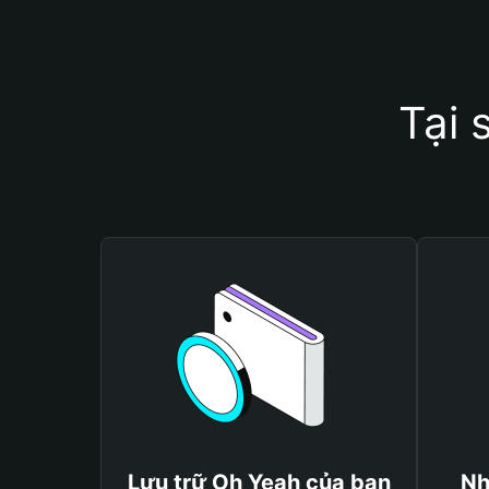
Tại 
Lưu trữ Oh Yeah của bạn
Nh