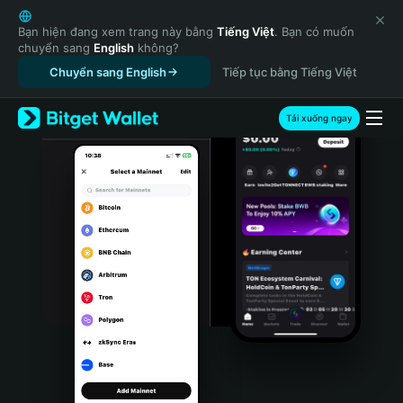
English
日本語
Bạn hiện đang xem trang này bằng
Tiếng Việt
. Bạn có muốn
chuyển sang
English
không?
Tiếng Việt
Chuyển sang English
Tiếp tục bằng Tiếng Việt
Русский
Español (Latinoamérica)
Türkçe
Tải xuống ngay
Italiano
Français
Deutsch
简体中文
繁體中文
Português (Portugal)
Bahasa Indonesia
ภาษาไทย
हिन्दी
বাংলা
Español
Português (Brasil)
Español (Argentina)