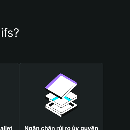
ifs?
allet
Ngăn chặn rủi ro ủy quyền