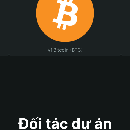
Ví Bitcoin (BTC)
Đối tác dự án