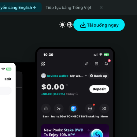
yển sang English
Tiếp tục bằng Tiếng Việt
Tải xuống ngay