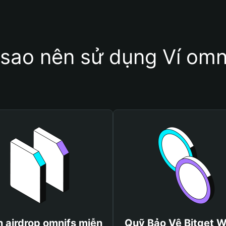
 sao nên sử dụng Ví omn
 airdrop omnifs miễn
Quỹ Bảo Vệ Bitget W