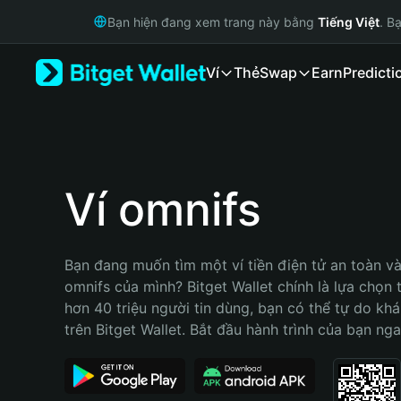
English
Bạn hiện đang xem trang này bằng
Tiếng Việt
. B
日本語
Tiếng Việt
Ví
Thẻ
Swap
Earn
Predicti
Русский
Español (Latinoamérica)
Türkçe
Italiano
Français
Deutsch
Ví omnifs
简体中文
繁體中文
Português (Portugal)
Bạn đang muốn tìm một ví tiền điện tử an toàn và 
Bahasa Indonesia
omnifs của mình? Bitget Wallet chính là lựa chọn tố
ภาษาไทย
hơn 40 triệu người tin dùng, bạn có thể tự do kh
हिन्दी
trên Bitget Wallet. Bắt đầu hành trình của bạn nga
বাংলা
Español
Português (Brasil)
Español (Argentina)