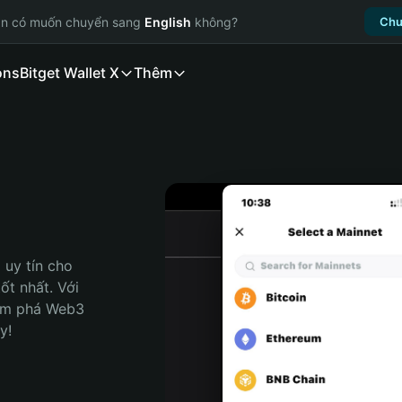
ạn có muốn chuyển sang
English
không?
Chu
ons
Bitget Wallet X
Thêm
uy tín cho 
t nhất. Với 
ám phá Web3 
y!