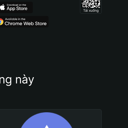
Tải xuống
ung này