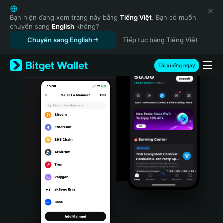
English
日本語
Bạn hiện đang xem trang này bằng
Tiếng Việt
. Bạn có muốn
chuyển sang
English
không?
Tiếng Việt
Chuyển sang English
Tiếp tục bằng Tiếng Việt
Русский
Español (Latinoamérica)
Türkçe
Tải xuống ngay
Italiano
Français
Deutsch
简体中文
繁體中文
Português (Portugal)
Bahasa Indonesia
ภาษาไทย
हिन्दी
বাংলা
Español
Português (Brasil)
Español (Argentina)