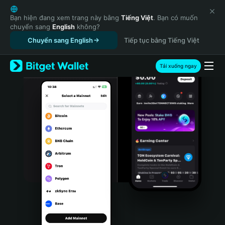
English
日本語
Bạn hiện đang xem trang này bằng
Tiếng Việt
. Bạn có muốn
chuyển sang
English
không?
Tiếng Việt
Chuyển sang English
Tiếp tục bằng Tiếng Việt
Русский
Español (Latinoamérica)
Türkçe
Tải xuống ngay
Italiano
Français
Deutsch
简体中文
繁體中文
Português (Portugal)
Bahasa Indonesia
ภาษาไทย
हिन्दी
বাংলা
Español
Português (Brasil)
Español (Argentina)