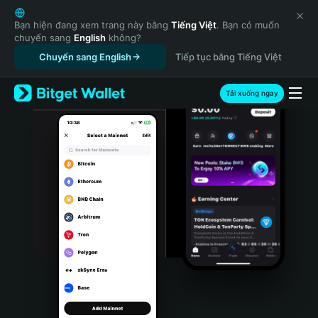
English
日本語
Bạn hiện đang xem trang này bằng
Tiếng Việt
. Bạn có muốn
chuyển sang
English
không?
Tiếng Việt
Chuyển sang English
Tiếp tục bằng Tiếng Việt
Русский
Español (Latinoamérica)
Türkçe
Tải xuống ngay
Italiano
Français
Deutsch
简体中文
繁體中文
Português (Portugal)
Bahasa Indonesia
ภาษาไทย
हिन्दी
বাংলা
Español
Português (Brasil)
Español (Argentina)