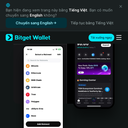
English
日本語
Bạn hiện đang xem trang này bằng
Tiếng Việt
. Bạn có muốn
chuyển sang
English
không?
Tiếng Việt
Chuyển sang English
Tiếp tục bằng Tiếng Việt
Русский
Español (Latinoamérica)
Türkçe
Tải xuống ngay
Italiano
Français
Deutsch
简体中文
繁體中文
Português (Portugal)
Bahasa Indonesia
ภาษาไทย
हिन्दी
বাংলা
Español
Português (Brasil)
Español (Argentina)