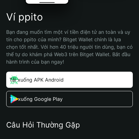
Ví ppito
Bạn đang muốn tìm một ví tiền điện tử an toàn và uy 
tín cho ppito của mình? Bitget Wallet chính là lựa 
chọn tốt nhất. Với hơn 40 triệu người tin dùng, bạn có 
thể tự do khám phá Web3 trên Bitget Wallet. Bắt đầu 
hành trình của bạn ngay!
Tải xuống APK Android
Tải xuống Google Play
Câu Hỏi Thường Gặp