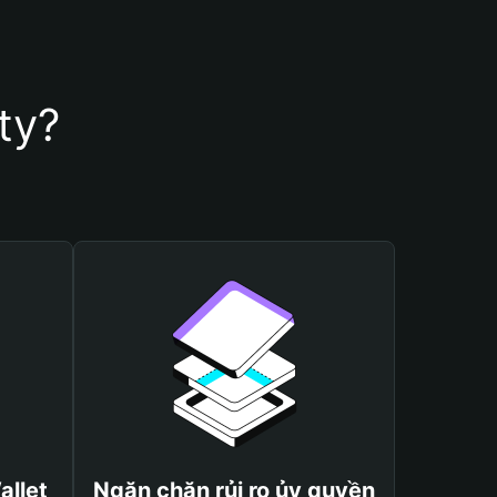
ty?
allet
Ngăn chặn rủi ro ủy quyền