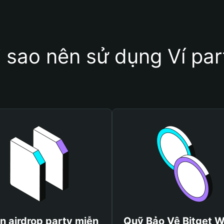
i sao nên sử dụng Ví par
n airdrop party miễn
Quỹ Bảo Vệ Bitget W