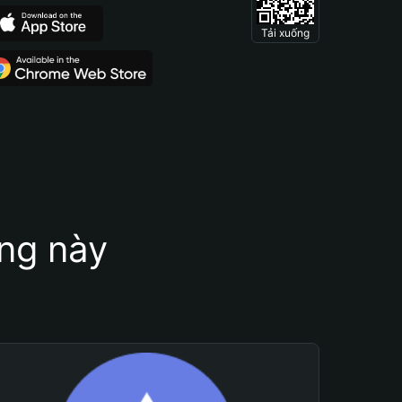
Tải xuống
ung này