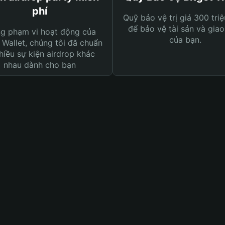
phí
Quỹ bảo vệ trị giá 300 tri
để bảo vệ tài sản và giao
ng phạm vi hoạt động của
của bạn.
 Wallet, chúng tôi đã chuẩn
hiều sự kiện airdrop khác
nhau dành cho bạn