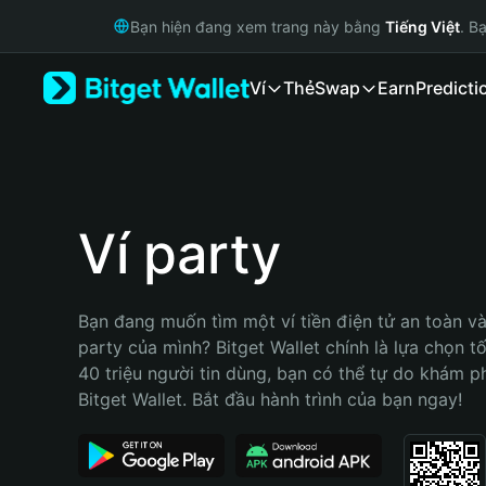
English
Bạn hiện đang xem trang này bằng
Tiếng Việt
. B
日本語
Tiếng Việt
Ví
Thẻ
Swap
Earn
Predicti
Русский
Español (Latinoamérica)
Türkçe
Italiano
Français
Deutsch
Ví party
简体中文
繁體中文
Português (Portugal)
Bạn đang muốn tìm một ví tiền điện tử an toàn và 
Bahasa Indonesia
party của mình? Bitget Wallet chính là lựa chọn tố
ภาษาไทย
40 triệu người tin dùng, bạn có thể tự do khám p
हिन्दी
Bitget Wallet. Bắt đầu hành trình của bạn ngay!
বাংলা
Español
Português (Brasil)
Español (Argentina)