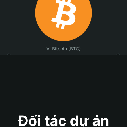
Ví Bitcoin (BTC)
Đối tác dự án