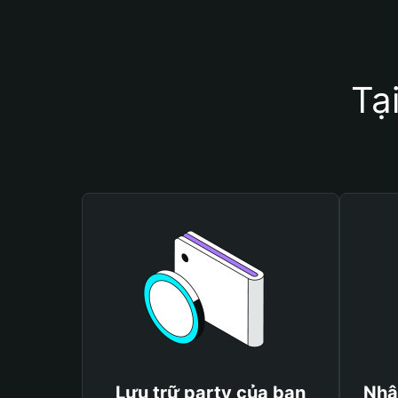
Tạ
Lưu trữ party của bạn
Nhậ