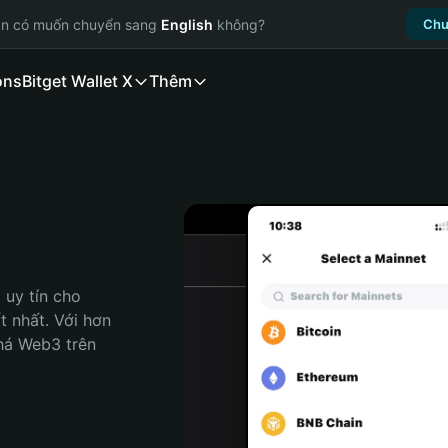
ạn có muốn chuyển sang
English
không?
Chu
ons
Bitget Wallet X
Thêm
uy tín cho 
t nhất. Với hơn 
há Web3 trên 