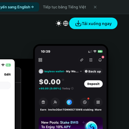
yển sang English
Tiếp tục bằng Tiếng Việt
Tải xuống ngay