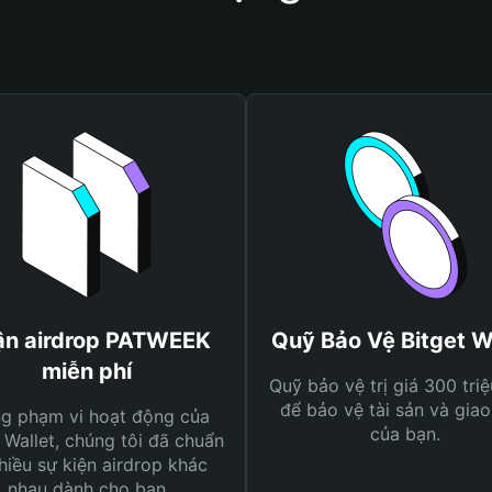
n airdrop PATWEEK
Quỹ Bảo Vệ Bitget W
miễn phí
Quỹ bảo vệ trị giá 300 tri
để bảo vệ tài sản và giao
ng phạm vi hoạt động của
của bạn.
 Wallet, chúng tôi đã chuẩn
hiều sự kiện airdrop khác
nhau dành cho bạn