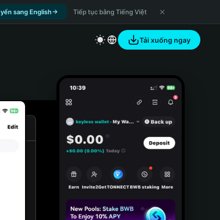
yển sang English
Tiếp tục bằng Tiếng Việt
Tải xuống ngay