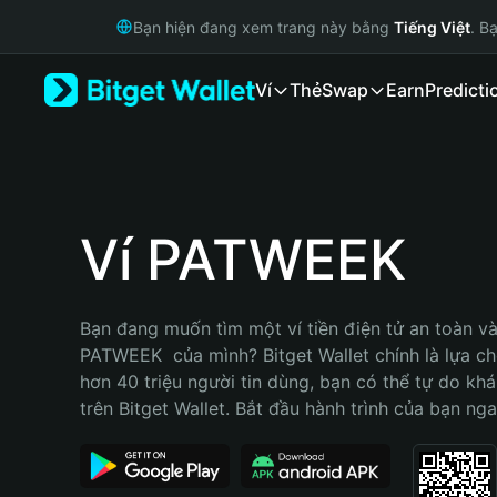
English
Bạn hiện đang xem trang này bằng
Tiếng Việt
. B
日本語
Tiếng Việt
Ví
Thẻ
Swap
Earn
Predicti
Русский
Español (Latinoamérica)
Türkçe
Italiano
Français
Deutsch
Ví PATWEEK
简体中文
繁體中文
Português (Portugal)
Bạn đang muốn tìm một ví tiền điện tử an toàn và 
Bahasa Indonesia
PATWEEK  của mình? Bitget Wallet chính là lựa chọ
ภาษาไทย
hơn 40 triệu người tin dùng, bạn có thể tự do kh
हिन्दी
trên Bitget Wallet. Bắt đầu hành trình của bạn nga
বাংলা
Español
Português (Brasil)
Español (Argentina)