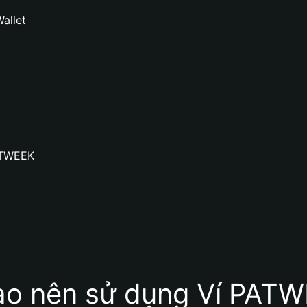
allet
PATWEEK
sao nên sử dụng Ví PATW