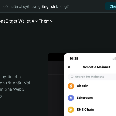
ạn có muốn chuyển sang
English
không?
Chu
ons
Bitget Wallet X
Thêm
uy tín cho 
n tốt nhất. Với 
ám phá Web3 
y!