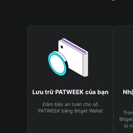
Lưu trữ PATWEEK của bạn
Nhậ
Đảm bảo an toàn cho số
PATWEEK bằng Bitget Wallet
Tro
Bitget
bị n