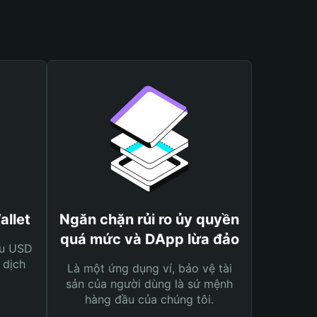
allet
Ngăn chặn rủi ro ủy quyền
quá mức và DApp lừa đảo
ệu USD
 dịch
Là một ứng dụng ví, bảo vệ tài
sản của người dùng là sứ mệnh
hàng đầu của chúng tôi.