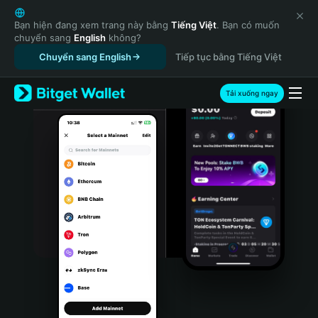
English
日本語
Bạn hiện đang xem trang này bằng
Tiếng Việt
. Bạn có muốn
chuyển sang
English
không?
Tiếng Việt
Chuyển sang English
Tiếp tục bằng Tiếng Việt
Русский
Español (Latinoamérica)
Türkçe
Tải xuống ngay
Italiano
Français
Deutsch
简体中文
繁體中文
Português (Portugal)
Bahasa Indonesia
ภาษาไทย
हिन्दी
বাংলা
Español
Português (Brasil)
Español (Argentina)