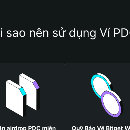
i sao nên sử dụng Ví P
n airdrop PDC miễn
Quỹ Bảo Vệ Bitget W