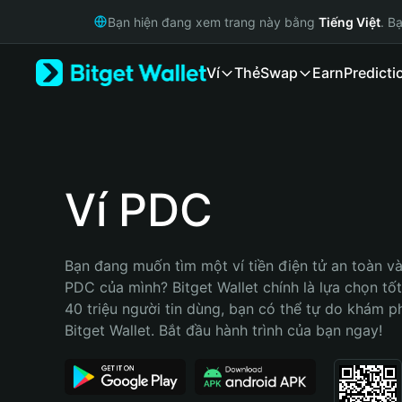
English
Bạn hiện đang xem trang này bằng
Tiếng Việt
. B
日本語
Tiếng Việt
Ví
Thẻ
Swap
Earn
Predicti
Русский
Español (Latinoamérica)
Türkçe
Italiano
Français
Deutsch
Ví PDC
简体中文
繁體中文
Português (Portugal)
Bạn đang muốn tìm một ví tiền điện tử an toàn và 
Bahasa Indonesia
PDC của mình? Bitget Wallet chính là lựa chọn tốt 
ภาษาไทย
40 triệu người tin dùng, bạn có thể tự do khám p
हिन्दी
Bitget Wallet. Bắt đầu hành trình của bạn ngay!
বাংলা
Español
Português (Brasil)
Español (Argentina)