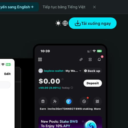
yển sang English
Tiếp tục bằng Tiếng Việt
Tải xuống ngay