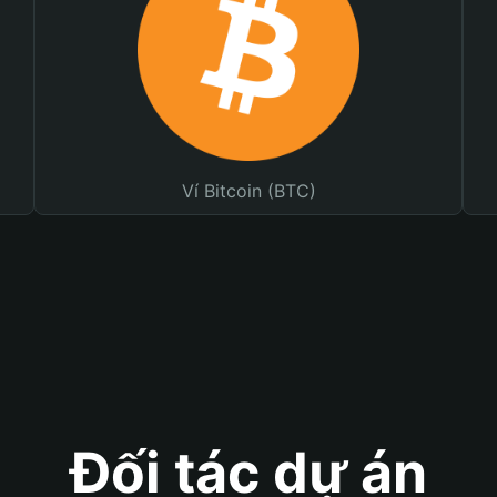
Ví Bitcoin (BTC)
Đối tác dự án