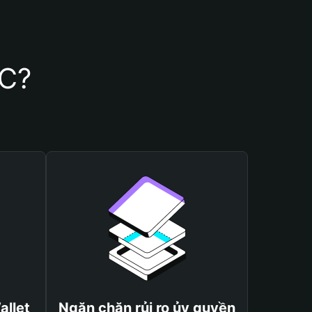
DC?
allet
Ngăn chặn rủi ro ủy quyền