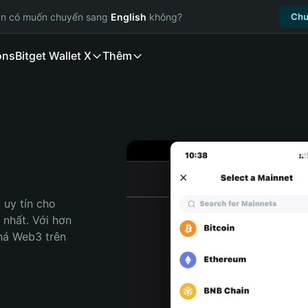
ạn có muốn chuyển sang
English
không?
Chu
ons
Bitget Wallet X
Thêm
uy tín cho 
nhất. Với hơn 
há Web3 trên 