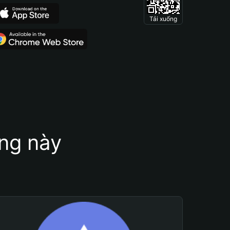
Tải xuống
ung này