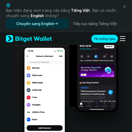
English
日本語
Bạn hiện đang xem trang này bằng
Tiếng Việt
. Bạn có muốn
chuyển sang
English
không?
Tiếng Việt
Chuyển sang English
Tiếp tục bằng Tiếng Việt
Русский
Español (Latinoamérica)
Türkçe
Tải xuống ngay
Italiano
Français
Deutsch
简体中文
繁體中文
Português (Portugal)
Bahasa Indonesia
ภาษาไทย
हिन्दी
বাংলা
Español
Português (Brasil)
Español (Argentina)