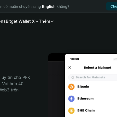
ạn có muốn chuyển sang
English
không?
Chu
ons
Bitget Wallet X
Thêm
uy tín cho PFK 
. Với hơn 40 
Web3 trên 