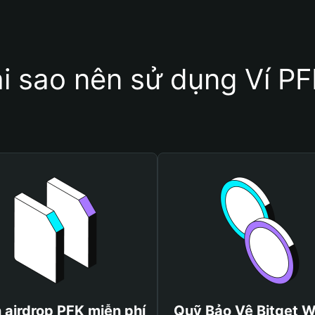
i sao nên sử dụng Ví P
 airdrop PFK miễn phí
Quỹ Bảo Vệ Bitget W