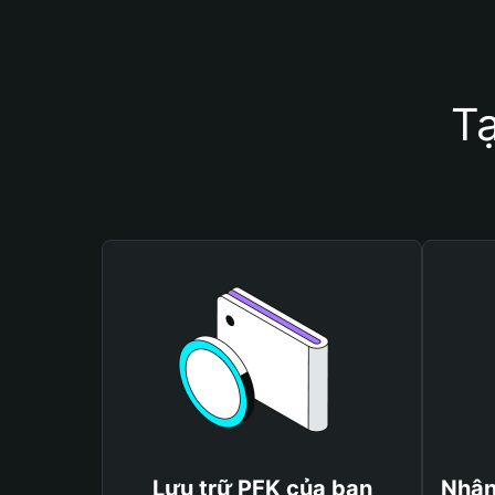
Tạ
Lưu trữ PFK của bạn
Nhận