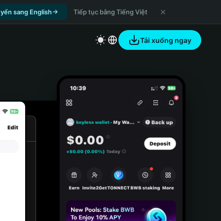
yển sang English
Tiếp tục bằng Tiếng Việt
Tải xuống ngay