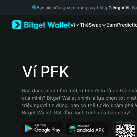
English
Bạn hiện đang xem trang này bằng
Tiếng Việt
. B
日本語
Tiếng Việt
Ví
Thẻ
Swap
Earn
Predicti
Русский
Español (Latinoamérica)
Türkçe
Italiano
Français
Deutsch
Ví PFK
简体中文
繁體中文
Português (Portugal)
Bạn đang muốn tìm một ví tiền điện tử an toàn và 
Bahasa Indonesia
của mình? Bitget Wallet chính là lựa chọn tốt nhất
ภาษาไทย
triệu người tin dùng, bạn có thể tự do khám phá 
हिन्दी
Bitget Wallet. Bắt đầu hành trình của bạn ngay!
বাংলা
Español
Português (Brasil)
Español (Argentina)