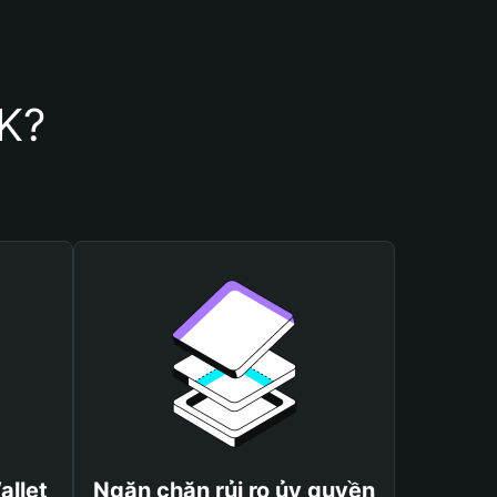
FK?
allet
Ngăn chặn rủi ro ủy quyền