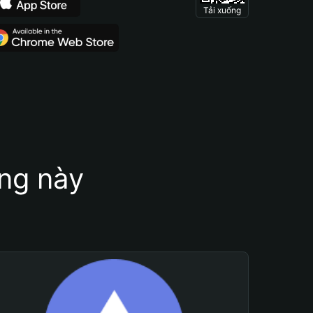
Tải xuống
ung này