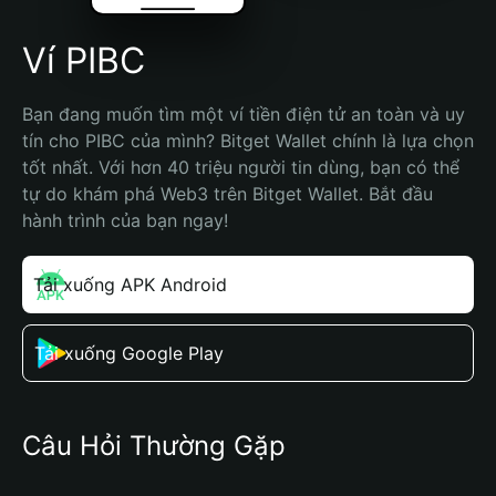
Ví PIBC
Bạn đang muốn tìm một ví tiền điện tử an toàn và uy 
tín cho PIBC của mình? Bitget Wallet chính là lựa chọn 
tốt nhất. Với hơn 40 triệu người tin dùng, bạn có thể 
tự do khám phá Web3 trên Bitget Wallet. Bắt đầu 
hành trình của bạn ngay!
Tải xuống APK Android
Tải xuống Google Play
Câu Hỏi Thường Gặp