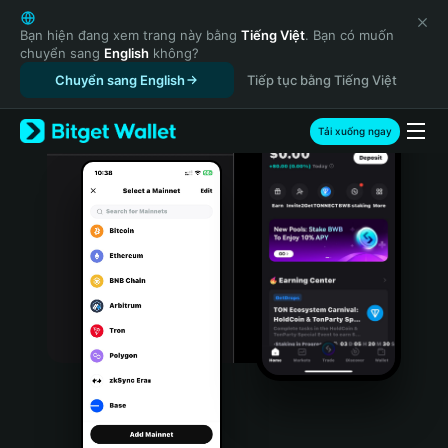
English
日本語
Bạn hiện đang xem trang này bằng
Tiếng Việt
. Bạn có muốn
chuyển sang
English
không?
Tiếng Việt
Chuyển sang English
Tiếp tục bằng Tiếng Việt
Русский
Español (Latinoamérica)
Türkçe
Tải xuống ngay
Italiano
Français
Deutsch
简体中文
繁體中文
Português (Portugal)
Bahasa Indonesia
ภาษาไทย
हिन्दी
বাংলা
Español
Português (Brasil)
Español (Argentina)