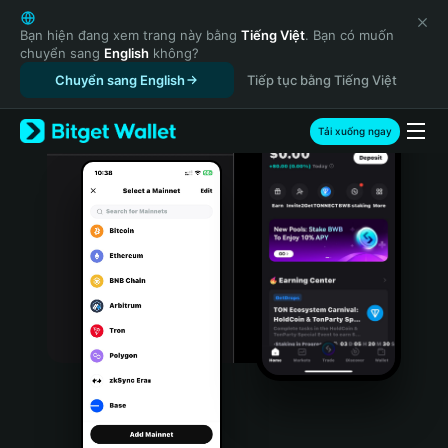
English
日本語
Bạn hiện đang xem trang này bằng
Tiếng Việt
. Bạn có muốn
chuyển sang
English
không?
Tiếng Việt
Chuyển sang English
Tiếp tục bằng Tiếng Việt
Русский
Español (Latinoamérica)
Türkçe
Tải xuống ngay
Italiano
Français
Deutsch
简体中文
繁體中文
Português (Portugal)
Bahasa Indonesia
ภาษาไทย
हिन्दी
বাংলা
Español
Português (Brasil)
Español (Argentina)