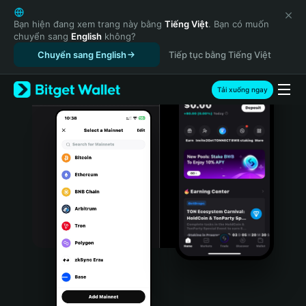
English
日本語
Bạn hiện đang xem trang này bằng
Tiếng Việt
. Bạn có muốn
chuyển sang
English
không?
Tiếng Việt
Chuyển sang English
Tiếp tục bằng Tiếng Việt
Русский
Español (Latinoamérica)
Türkçe
Tải xuống ngay
Italiano
Français
Deutsch
简体中文
繁體中文
Português (Portugal)
Bahasa Indonesia
ภาษาไทย
हिन्दी
বাংলা
Español
Português (Brasil)
Español (Argentina)