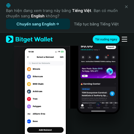
English
日本語
Bạn hiện đang xem trang này bằng
Tiếng Việt
. Bạn có muốn
chuyển sang
English
không?
Tiếng Việt
Chuyển sang English
Tiếp tục bằng Tiếng Việt
Русский
Español (Latinoamérica)
Türkçe
Tải xuống ngay
Italiano
Français
Deutsch
简体中文
繁體中文
Português (Portugal)
Bahasa Indonesia
ภาษาไทย
हिन्दी
বাংলা
Español
Português (Brasil)
Español (Argentina)