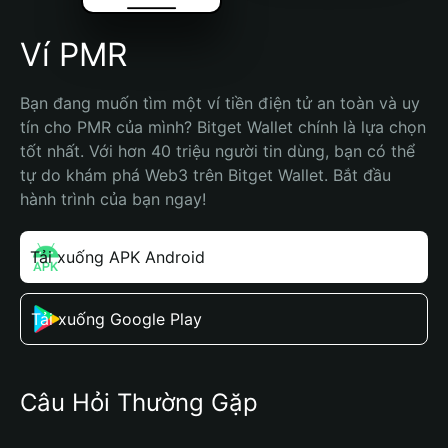
Ví PMR
Bạn đang muốn tìm một ví tiền điện tử an toàn và uy 
tín cho PMR của mình? Bitget Wallet chính là lựa chọn 
tốt nhất. Với hơn 40 triệu người tin dùng, bạn có thể 
tự do khám phá Web3 trên Bitget Wallet. Bắt đầu 
hành trình của bạn ngay!
Tải xuống APK Android
Tải xuống Google Play
Câu Hỏi Thường Gặp