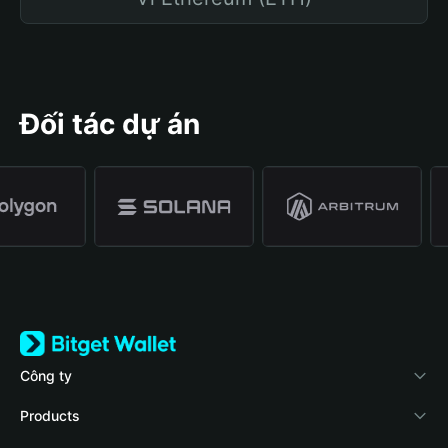
Đối tác dự án
Công ty
Về Bitget Wallet
Products