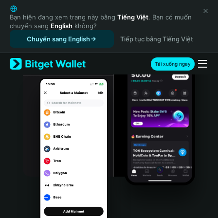
English
日本語
Bạn hiện đang xem trang này bằng
Tiếng Việt
. Bạn có muốn
chuyển sang
English
không?
Tiếng Việt
Chuyển sang English
Tiếp tục bằng Tiếng Việt
Русский
Español (Latinoamérica)
Türkçe
Tải xuống ngay
Italiano
Français
Deutsch
简体中文
繁體中文
Português (Portugal)
Bahasa Indonesia
ภาษาไทย
हिन्दी
বাংলা
Español
Português (Brasil)
Español (Argentina)