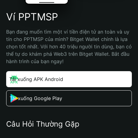
Ví PPTMSP
Bạn đang muốn tìm một ví tiền điện tử an toàn và uy 
tín cho PPTMSP của mình? Bitget Wallet chính là lựa 
chọn tốt nhất. Với hơn 40 triệu người tin dùng, bạn có 
thể tự do khám phá Web3 trên Bitget Wallet. Bắt đầu 
hành trình của bạn ngay!
Tải xuống APK Android
Tải xuống Google Play
Câu Hỏi Thường Gặp