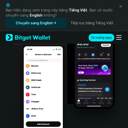
English
日本語
Bạn hiện đang xem trang này bằng
Tiếng Việt
. Bạn có muốn
chuyển sang
English
không?
Tiếng Việt
Chuyển sang English
Tiếp tục bằng Tiếng Việt
Русский
Español (Latinoamérica)
Türkçe
Tải xuống ngay
Italiano
Français
Deutsch
简体中文
繁體中文
Português (Portugal)
Bahasa Indonesia
ภาษาไทย
हिन्दी
বাংলা
Español
Português (Brasil)
Español (Argentina)