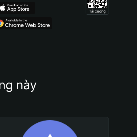
Tải xuống
ung này