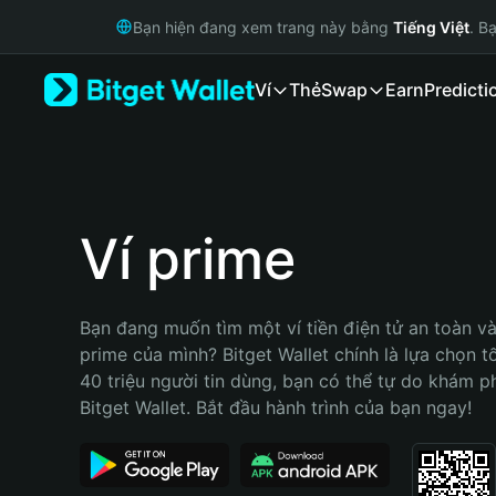
English
Bạn hiện đang xem trang này bằng
Tiếng Việt
. B
日本語
Tiếng Việt
Ví
Thẻ
Swap
Earn
Predicti
Русский
Español (Latinoamérica)
Türkçe
Italiano
Français
Deutsch
Ví prime
简体中文
繁體中文
Português (Portugal)
Bạn đang muốn tìm một ví tiền điện tử an toàn và 
Bahasa Indonesia
prime của mình? Bitget Wallet chính là lựa chọn tố
ภาษาไทย
40 triệu người tin dùng, bạn có thể tự do khám p
हिन्दी
Bitget Wallet. Bắt đầu hành trình của bạn ngay!
বাংলা
Español
Português (Brasil)
Español (Argentina)