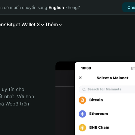
ạn có muốn chuyển sang
English
không?
Chu
ons
Bitget Wallet X
Thêm
uy tín cho 
t nhất. Với hơn 
há Web3 trên 