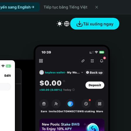
yển sang English
Tiếp tục bằng Tiếng Việt
Tải xuống ngay