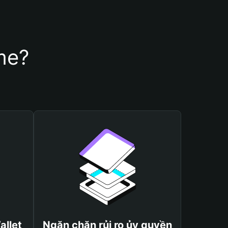
me?
allet
Ngăn chặn rủi ro ủy quyền