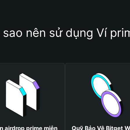
i sao nên sử dụng Ví pri
n airdrop prime miễn
Quỹ Bảo Vệ Bitget W