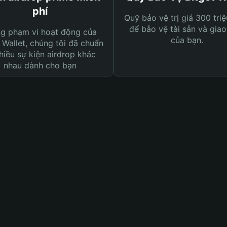
phí
Quỹ bảo vệ trị giá 300 tri
để bảo vệ tài sản và giao
ng phạm vi hoạt động của
của bạn.
 Wallet, chúng tôi đã chuẩn
hiều sự kiện airdrop khác
nhau dành cho bạn