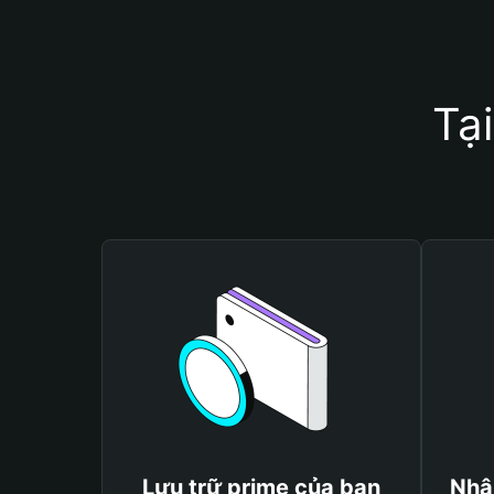
Tạ
Lưu trữ prime của bạn
Nhậ