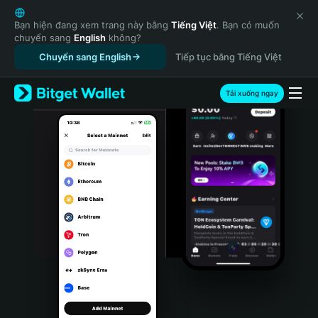
English
日本語
Bạn hiện đang xem trang này bằng
Tiếng Việt
. Bạn có muốn
chuyển sang
English
không?
Tiếng Việt
Chuyển sang English
Tiếp tục bằng Tiếng Việt
Русский
Español (Latinoamérica)
Türkçe
Tải xuống ngay
Italiano
Français
Deutsch
简体中文
繁體中文
Português (Portugal)
Bahasa Indonesia
ภาษาไทย
हिन्दी
বাংলা
Español
Português (Brasil)
Español (Argentina)