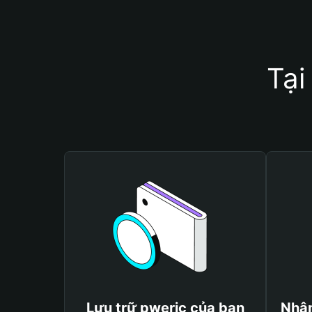
Tại
Lưu trữ pweric của bạn
Nhận