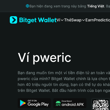
English
Bạn hiện đang xem trang này bằng
Tiếng Việt
. B
日本語
Tiếng Việt
Ví
Thẻ
Swap
Earn
Predicti
Русский
Español (Latinoamérica)
Türkçe
Italiano
Français
Deutsch
Ví pweric
简体中文
繁體中文
Português (Portugal)
Bạn đang muốn tìm một ví tiền điện tử an toàn và 
Bahasa Indonesia
pweric của mình? Bitget Wallet chính là lựa chọn tố
ภาษาไทย
hơn 40 triệu người tin dùng, bạn có thể tự do kh
हिन्दी
trên Bitget Wallet. Bắt đầu hành trình của bạn nga
বাংলা
Español
Português (Brasil)
Español (Argentina)