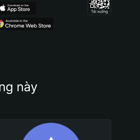
Tải xuống
ung này