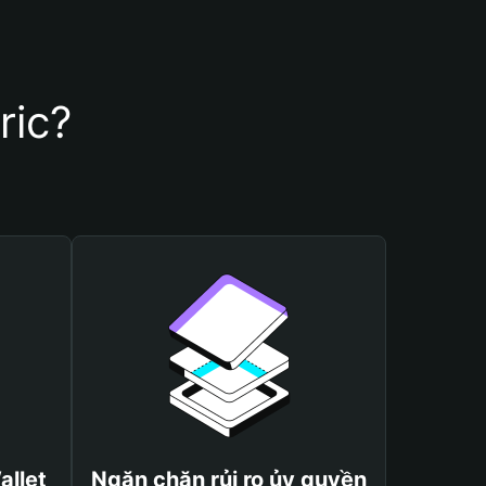
ric?
allet
Ngăn chặn rủi ro ủy quyền