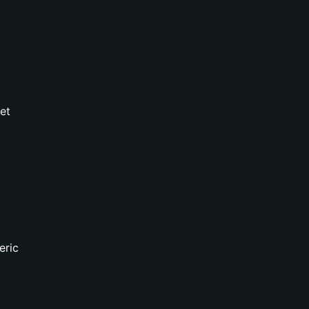
et
eric