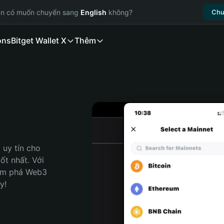
ạn có muốn chuyển sang
English
không?
Chu
ons
Bitget Wallet X
Thêm
uy tín cho 
t nhất. Với 
ám phá Web3 
y!