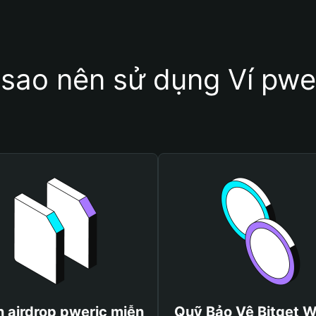
 sao nên sử dụng Ví pwe
 airdrop pweric miễn
Quỹ Bảo Vệ Bitget W