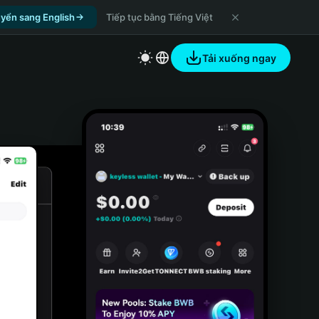
yển sang English
Tiếp tục bằng Tiếng Việt
Tải xuống ngay