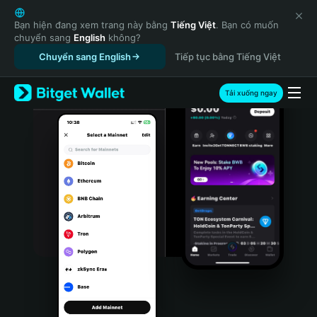
English
日本語
Bạn hiện đang xem trang này bằng
Tiếng Việt
. Bạn có muốn
chuyển sang
English
không?
Tiếng Việt
Chuyển sang English
Tiếp tục bằng Tiếng Việt
Русский
Español (Latinoamérica)
Türkçe
Tải xuống ngay
Italiano
Français
Deutsch
简体中文
繁體中文
Português (Portugal)
Bahasa Indonesia
ภาษาไทย
हिन्दी
বাংলা
Español
Português (Brasil)
Español (Argentina)