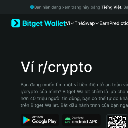
English
Bạn hiện đang xem trang này bằng
Tiếng Việt
. B
日本語
Tiếng Việt
Ví
Thẻ
Swap
Earn
Predicti
Русский
Español (Latinoamérica)
Türkçe
Italiano
Français
Deutsch
Ví r/crypto
简体中文
繁體中文
Português (Portugal)
Bạn đang muốn tìm một ví tiền điện tử an toàn và 
Bahasa Indonesia
r/crypto của mình? Bitget Wallet chính là lựa chọn 
ภาษาไทย
hơn 40 triệu người tin dùng, bạn có thể tự do kh
हिन्दी
trên Bitget Wallet. Bắt đầu hành trình của bạn nga
বাংলা
Español
Português (Brasil)
Español (Argentina)