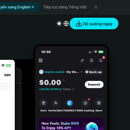
yển sang English
Tiếp tục bằng Tiếng Việt
Tải xuống ngay