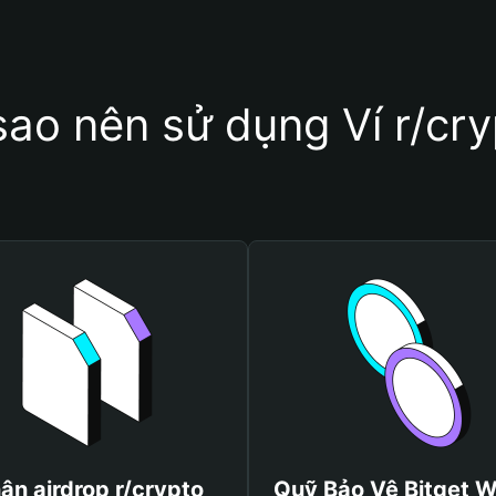
sao nên sử dụng Ví r/cr
ận airdrop r/crypto
Quỹ Bảo Vệ Bitget W