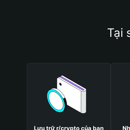
Tại 
Lưu trữ r/crypto của bạn
Nh