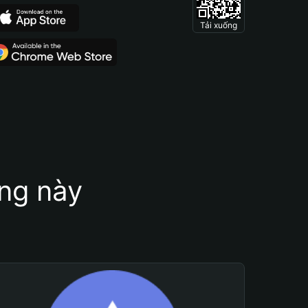
Tải xuống
ung này