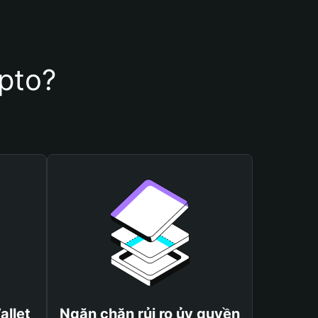
ypto?
allet
Ngăn chặn rủi ro ủy quyền