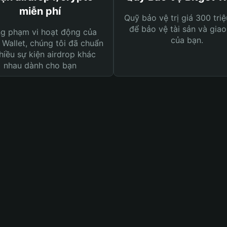
miễn phí
Quỹ bảo vệ trị giá 300 tri
để bảo vệ tài sản và giao
ng phạm vi hoạt động của
của bạn.
 Wallet, chúng tôi đã chuẩn
hiều sự kiện airdrop khác
nhau dành cho bạn