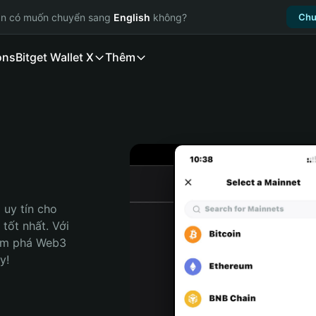
ạn có muốn chuyển sang
English
không?
Chu
ons
Bitget Wallet X
Thêm
uy tín cho 
tốt nhất. Với 
ám phá Web3 
y!