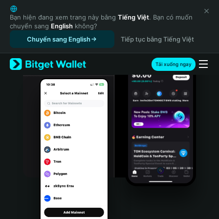
English
日本語
Bạn hiện đang xem trang này bằng
Tiếng Việt
. Bạn có muốn
chuyển sang
English
không?
Tiếng Việt
Chuyển sang English
Tiếp tục bằng Tiếng Việt
Русский
Español (Latinoamérica)
Türkçe
Tải xuống ngay
Italiano
Français
Deutsch
简体中文
繁體中文
Português (Portugal)
Bahasa Indonesia
ภาษาไทย
हिन्दी
বাংলা
Español
Português (Brasil)
Español (Argentina)