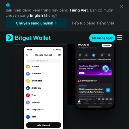
English
日本語
Bạn hiện đang xem trang này bằng
Tiếng Việt
. Bạn có muốn
chuyển sang
English
không?
Tiếng Việt
Chuyển sang English
Tiếp tục bằng Tiếng Việt
Русский
Español (Latinoamérica)
Türkçe
Tải xuống ngay
Italiano
Français
Deutsch
简体中文
繁體中文
Português (Portugal)
Bahasa Indonesia
ภาษาไทย
हिन्दी
বাংলা
Español
Português (Brasil)
Español (Argentina)