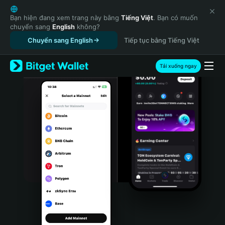
English
日本語
Bạn hiện đang xem trang này bằng
Tiếng Việt
. Bạn có muốn
chuyển sang
English
không?
Tiếng Việt
Chuyển sang English
Tiếp tục bằng Tiếng Việt
Русский
Español (Latinoamérica)
Türkçe
Tải xuống ngay
Italiano
Français
Deutsch
简体中文
繁體中文
Português (Portugal)
Bahasa Indonesia
ภาษาไทย
हिन्दी
বাংলা
Español
Português (Brasil)
Español (Argentina)