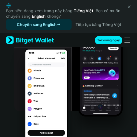
English
日本語
Bạn hiện đang xem trang này bằng
Tiếng Việt
. Bạn có muốn
chuyển sang
English
không?
Tiếng Việt
Chuyển sang English
Tiếp tục bằng Tiếng Việt
Русский
Español (Latinoamérica)
Türkçe
Tải xuống ngay
Italiano
Français
Deutsch
简体中文
繁體中文
Português (Portugal)
Bahasa Indonesia
ภาษาไทย
हिन्दी
বাংলা
Español
Português (Brasil)
Español (Argentina)