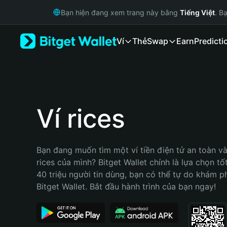
English
Bạn hiện đang xem trang này bằng
Tiếng Việt
. B
日本語
Tiếng Việt
Ví
Thẻ
Swap
Earn
Predicti
Русский
Español (Latinoamérica)
Türkçe
Italiano
Français
Deutsch
Ví rices
简体中文
繁體中文
Português (Portugal)
Bạn đang muốn tìm một ví tiền điện tử an toàn và 
Bahasa Indonesia
rices của mình? Bitget Wallet chính là lựa chọn tốt
ภาษาไทย
40 triệu người tin dùng, bạn có thể tự do khám p
हिन्दी
Bitget Wallet. Bắt đầu hành trình của bạn ngay!
বাংলা
Español
Português (Brasil)
Español (Argentina)