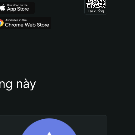
Tải xuống
ung này