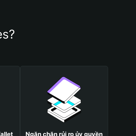
es?
allet
Ngăn chặn rủi ro ủy quyền