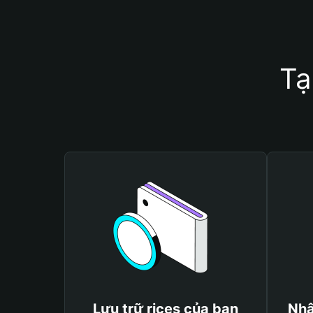
Tạ
Lưu trữ rices của bạn
Nhậ