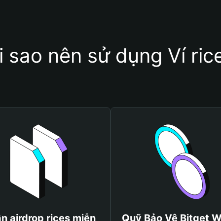
i sao nên sử dụng Ví ric
n airdrop rices miễn
Quỹ Bảo Vệ Bitget W