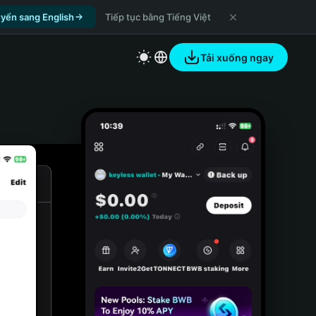
yển sang English
Tiếp tục bằng Tiếng Việt
Tải xuống ngay