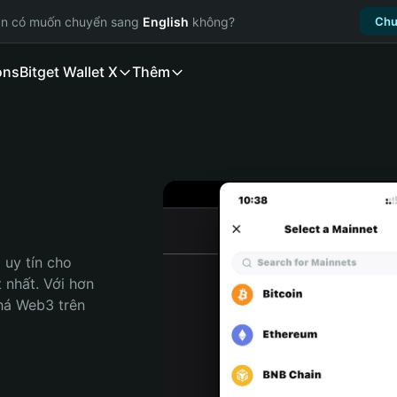
ạn có muốn chuyển sang
English
không?
Chu
ons
Bitget Wallet X
Thêm
uy tín cho 
 nhất. Với hơn 
há Web3 trên 