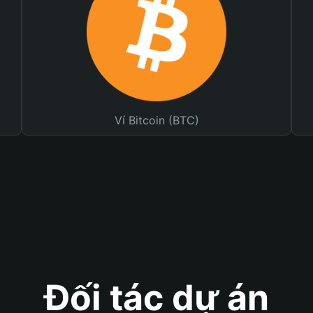
Ví Bitcoin (BTC)
Đối tác dự án