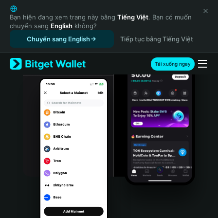
English
日本語
Bạn hiện đang xem trang này bằng
Tiếng Việt
. Bạn có muốn
chuyển sang
English
không?
Tiếng Việt
Chuyển sang English
Tiếp tục bằng Tiếng Việt
Русский
Español (Latinoamérica)
Türkçe
Tải xuống ngay
Italiano
Français
Deutsch
简体中文
繁體中文
Português (Portugal)
Bahasa Indonesia
ภาษาไทย
हिन्दी
বাংলা
Español
Português (Brasil)
Español (Argentina)