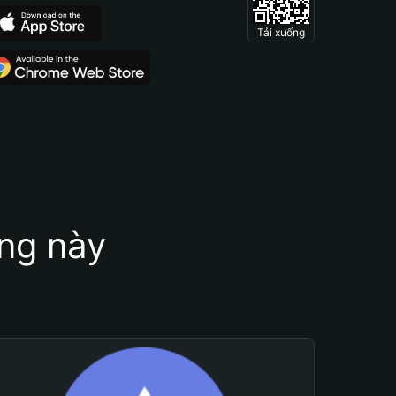
Tải xuống
ung này