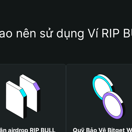
sao nên sử dụng Ví RIP 
ận airdrop RIP BULL
Quỹ Bảo Vệ Bitget W