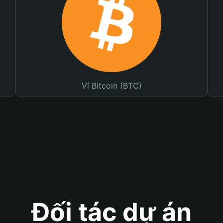
Ví Bitcoin (BTC)
Đối tác dự án