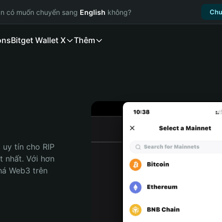
ạn có muốn chuyển sang
English
không?
Chu
ons
Bitget Wallet X
Thêm
uy tín cho RIP 
 nhất. Với hơn 
há Web3 trên 