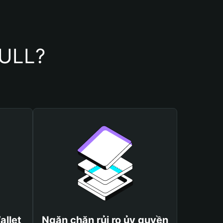
BULL?
allet
Ngăn chặn rủi ro ủy quyền