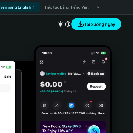
yển sang English
Tiếp tục bằng Tiếng Việt
Tải xuống ngay