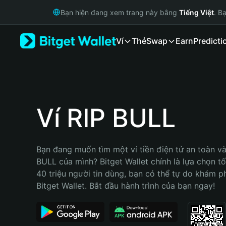
English
Bạn hiện đang xem trang này bằng
Tiếng Việt
. B
日本語
Tiếng Việt
Ví
Thẻ
Swap
Earn
Predicti
Русский
Español (Latinoamérica)
Türkçe
Italiano
Français
Deutsch
Ví RIP BULL
简体中文
繁體中文
Português (Portugal)
Bạn đang muốn tìm một ví tiền điện tử an toàn và 
Bahasa Indonesia
BULL của mình? Bitget Wallet chính là lựa chọn tốt
ภาษาไทย
40 triệu người tin dùng, bạn có thể tự do khám p
हिन्दी
Bitget Wallet. Bắt đầu hành trình của bạn ngay!
বাংলা
Español
Português (Brasil)
Español (Argentina)