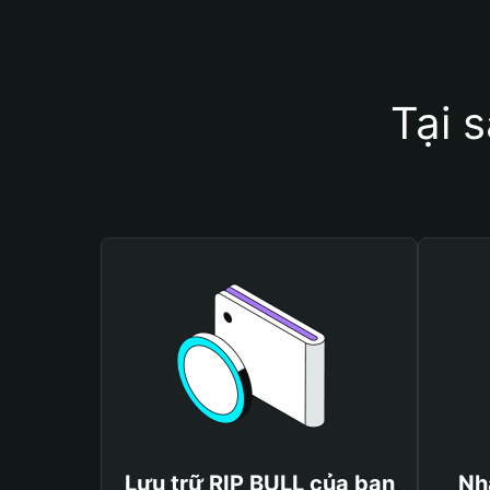
Tại 
Lưu trữ RIP BULL của bạn
Nh