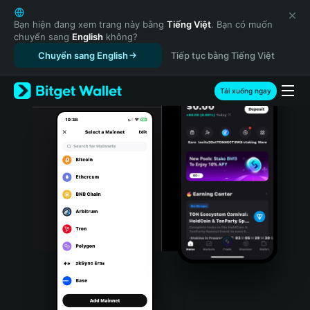
English
日本語
Bạn hiện đang xem trang này bằng
Tiếng Việt
. Bạn có muốn
chuyển sang
English
không?
Tiếng Việt
Chuyển sang English
Tiếp tục bằng Tiếng Việt
Русский
Español (Latinoamérica)
Türkçe
Tải xuống ngay
Italiano
Français
Deutsch
简体中文
繁體中文
Português (Portugal)
Bahasa Indonesia
ภาษาไทย
हिन्दी
বাংলা
Español
Português (Brasil)
Español (Argentina)