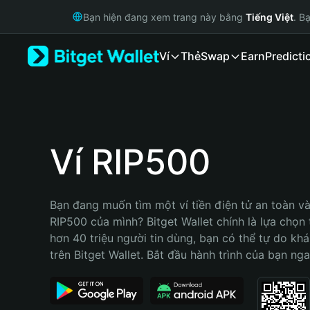
English
Bạn hiện đang xem trang này bằng
Tiếng Việt
. B
日本語
Tiếng Việt
Ví
Thẻ
Swap
Earn
Predicti
Русский
Español (Latinoamérica)
Türkçe
Italiano
Français
Deutsch
Ví RIP500
简体中文
繁體中文
Português (Portugal)
Bạn đang muốn tìm một ví tiền điện tử an toàn và 
Bahasa Indonesia
RIP500 của mình? Bitget Wallet chính là lựa chọn t
ภาษาไทย
hơn 40 triệu người tin dùng, bạn có thể tự do kh
हिन्दी
trên Bitget Wallet. Bắt đầu hành trình của bạn nga
বাংলা
Español
Português (Brasil)
Español (Argentina)