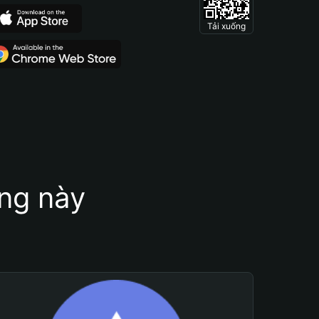
Tải xuống
ung này