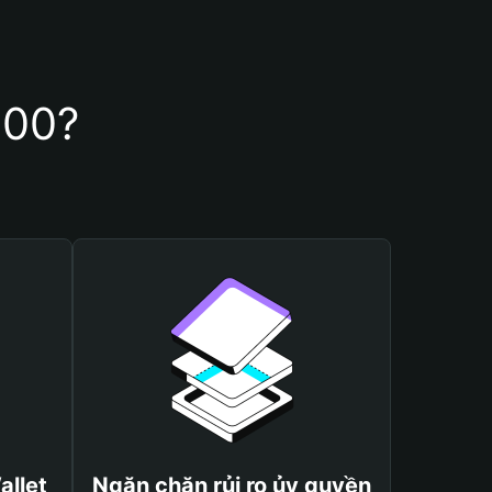
500?
allet
Ngăn chặn rủi ro ủy quyền