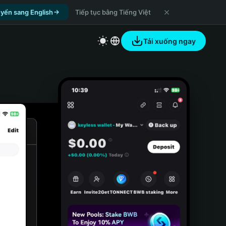
yển sang English
Tiếp tục bằng Tiếng Việt
Tải xuống ngay