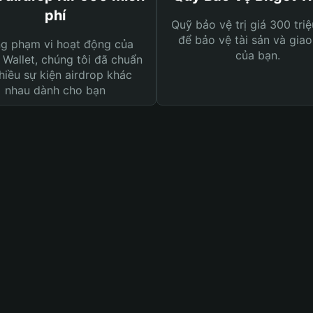
phí
Quỹ bảo vệ trị giá 300 tri
để bảo vệ tài sản và giao
ng phạm vi hoạt động của
của bạn.
 Wallet, chúng tôi đã chuẩn
hiều sự kiện airdrop khác
nhau dành cho bạn