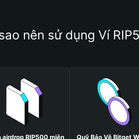
 sao nên sử dụng Ví RIP
 airdrop RIP500 miễn
Quỹ Bảo Vệ Bitget W