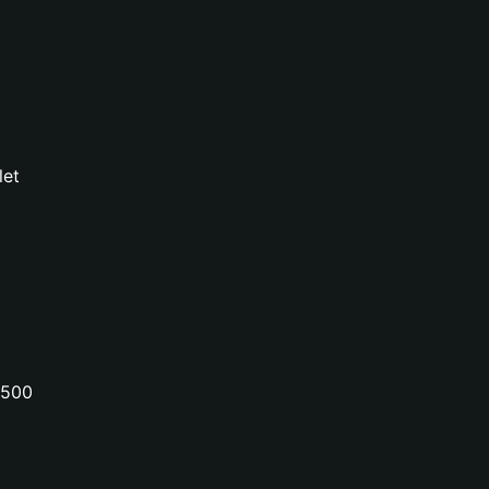
let
P500