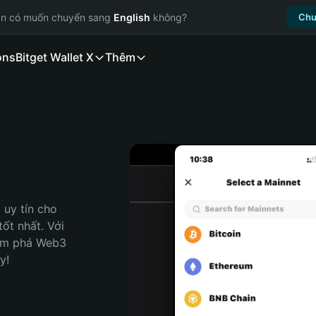
ạn có muốn chuyển sang
English
không?
Chu
ons
Bitget Wallet X
Thêm
uy tín cho 
ốt nhất. Với 
ám phá Web3 
y!