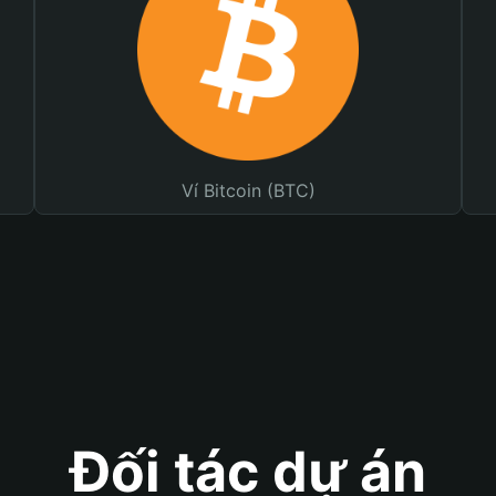
Ví Bitcoin (BTC)
Đối tác dự án