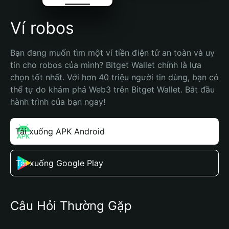
Ví robos
Bạn đang muốn tìm một ví tiền điện tử an toàn và uy 
tín cho robos của mình? Bitget Wallet chính là lựa 
chọn tốt nhất. Với hơn 40 triệu người tin dùng, bạn có 
thể tự do khám phá Web3 trên Bitget Wallet. Bắt đầu 
hành trình của bạn ngay!
Tải xuống APK Android
Tải xuống Google Play
Câu Hỏi Thường Gặp