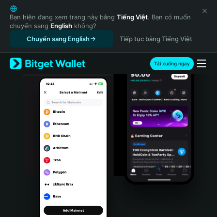
English
日本語
Bạn hiện đang xem trang này bằng
Tiếng Việt
. Bạn có muốn
chuyển sang
English
không?
Tiếng Việt
Chuyển sang English
Tiếp tục bằng Tiếng Việt
Русский
Español (Latinoamérica)
Türkçe
Tải xuống ngay
Italiano
Français
Deutsch
简体中文
繁體中文
Português (Portugal)
Bahasa Indonesia
ภาษาไทย
हिन्दी
বাংলা
Español
Português (Brasil)
Español (Argentina)