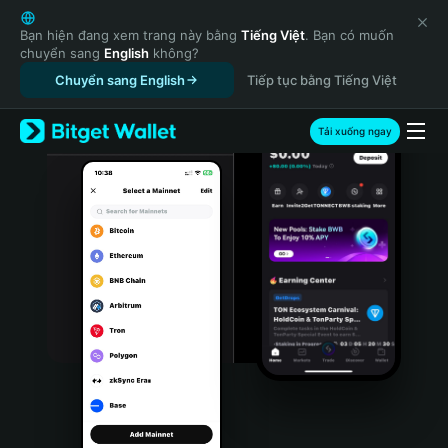
English
日本語
Bạn hiện đang xem trang này bằng
Tiếng Việt
. Bạn có muốn
chuyển sang
English
không?
Tiếng Việt
Chuyển sang English
Tiếp tục bằng Tiếng Việt
Русский
Español (Latinoamérica)
Türkçe
Tải xuống ngay
Italiano
Français
Deutsch
简体中文
繁體中文
Português (Portugal)
Bahasa Indonesia
ภาษาไทย
हिन्दी
বাংলা
Español
Português (Brasil)
Español (Argentina)