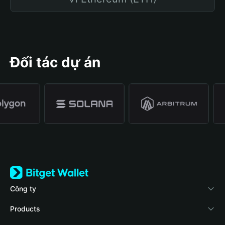
Đối tác dự án
Công ty
Về Bitget Wallet
Products