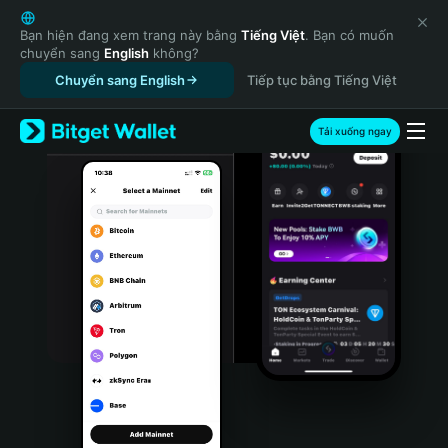
English
日本語
Bạn hiện đang xem trang này bằng
Tiếng Việt
. Bạn có muốn
chuyển sang
English
không?
Tiếng Việt
Chuyển sang English
Tiếp tục bằng Tiếng Việt
Русский
Español (Latinoamérica)
Türkçe
Tải xuống ngay
Italiano
Français
Deutsch
简体中文
繁體中文
Português (Portugal)
Bahasa Indonesia
ภาษาไทย
हिन्दी
বাংলা
Español
Português (Brasil)
Español (Argentina)