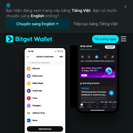
English
日本語
Bạn hiện đang xem trang này bằng
Tiếng Việt
. Bạn có muốn
chuyển sang
English
không?
Tiếng Việt
Chuyển sang English
Tiếp tục bằng Tiếng Việt
Русский
Español (Latinoamérica)
Türkçe
Tải xuống ngay
Italiano
Français
Deutsch
简体中文
繁體中文
Português (Portugal)
Bahasa Indonesia
ภาษาไทย
हिन्दी
বাংলা
Español
Português (Brasil)
Español (Argentina)