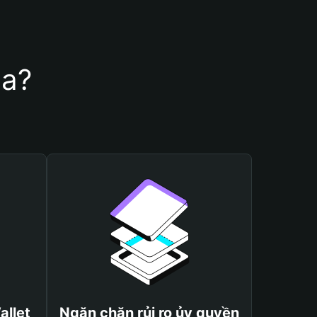
sa?
allet
Ngăn chặn rủi ro ủy quyền