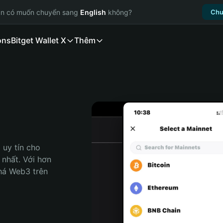
ạn có muốn chuyển sang
English
không?
Chu
ons
Bitget Wallet X
Thêm
uy tín cho 
nhất. Với hơn 
há Web3 trên 