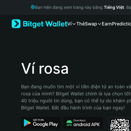
English
Bạn hiện đang xem trang này bằng
Tiếng Việt
. B
日本語
Tiếng Việt
Ví
Thẻ
Swap
Earn
Predicti
Русский
Español (Latinoamérica)
Türkçe
Italiano
Français
Deutsch
Ví rosa
简体中文
繁體中文
Português (Portugal)
Bạn đang muốn tìm một ví tiền điện tử an toàn và 
Bahasa Indonesia
rosa của mình? Bitget Wallet chính là lựa chọn tốt 
ภาษาไทย
40 triệu người tin dùng, bạn có thể tự do khám p
हिन्दी
Bitget Wallet. Bắt đầu hành trình của bạn ngay!
বাংলা
Español
Português (Brasil)
Español (Argentina)