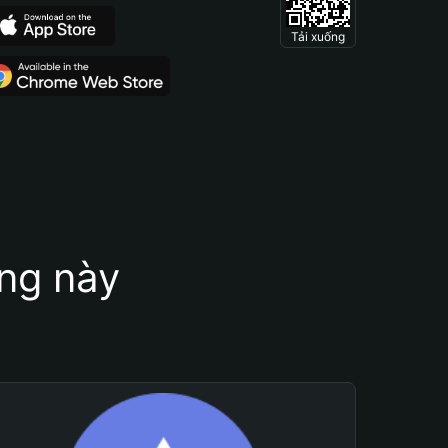
Tải xuống
ung này