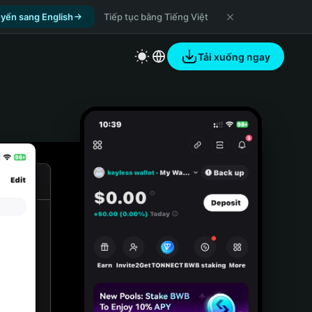
yển sang English
Tiếp tục bằng Tiếng Việt
Tải xuống ngay