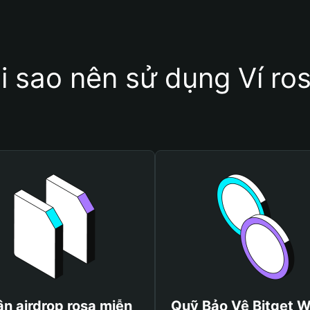
i sao nên sử dụng Ví ro
n airdrop rosa miễn
Quỹ Bảo Vệ Bitget W