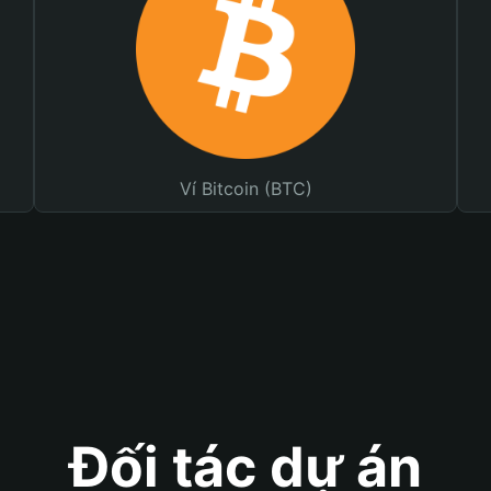
Ví Bitcoin (BTC)
Đối tác dự án