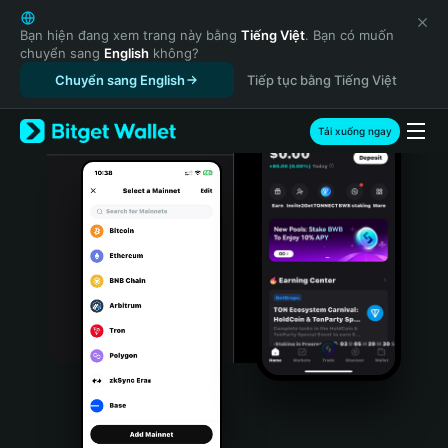
English
日本語
Bạn hiện đang xem trang này bằng
Tiếng Việt
. Bạn có muốn
chuyển sang
English
không?
Tiếng Việt
Chuyển sang English
Tiếp tục bằng Tiếng Việt
Русский
Español (Latinoamérica)
Türkçe
Tải xuống ngay
Italiano
Français
Deutsch
简体中文
繁體中文
Português (Portugal)
Bahasa Indonesia
ภาษาไทย
हिन्दी
বাংলা
Español
Português (Brasil)
Español (Argentina)