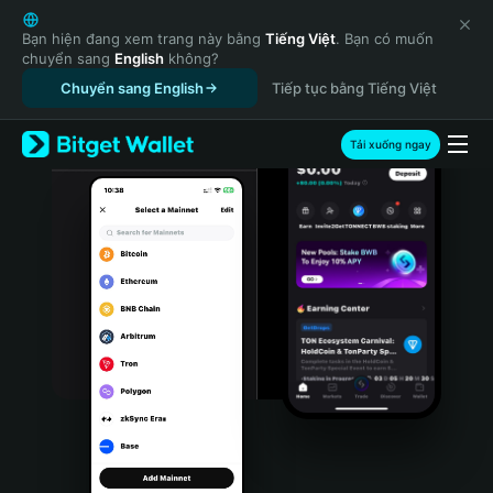
English
日本語
Bạn hiện đang xem trang này bằng
Tiếng Việt
. Bạn có muốn
chuyển sang
English
không?
Tiếng Việt
Chuyển sang English
Tiếp tục bằng Tiếng Việt
Русский
Español (Latinoamérica)
Türkçe
Tải xuống ngay
Italiano
Français
Deutsch
简体中文
繁體中文
Português (Portugal)
Bahasa Indonesia
ภาษาไทย
हिन्दी
বাংলা
Español
Português (Brasil)
Español (Argentina)