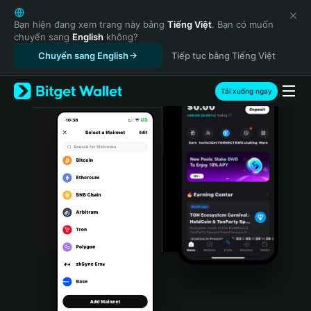
English
日本語
Bạn hiện đang xem trang này bằng
Tiếng Việt
. Bạn có muốn
chuyển sang
English
không?
Tiếng Việt
Chuyển sang English
Tiếp tục bằng Tiếng Việt
Русский
Español (Latinoamérica)
Türkçe
Tải xuống ngay
Italiano
Français
Deutsch
简体中文
繁體中文
Português (Portugal)
Bahasa Indonesia
ภาษาไทย
हिन्दी
বাংলা
Español
Português (Brasil)
Español (Argentina)