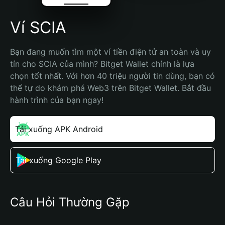
Ví SCIA
Bạn đang muốn tìm một ví tiền điện tử an toàn và uy 
tín cho SCIA của mình? Bitget Wallet chính là lựa 
chọn tốt nhất. Với hơn 40 triệu người tin dùng, bạn có 
thể tự do khám phá Web3 trên Bitget Wallet. Bắt đầu 
hành trình của bạn ngay!
Tải xuống APK Android
Tải xuống Google Play
Câu Hỏi Thường Gặp