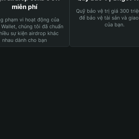
miễn phí
Quỹ bảo vệ trị giá 300 tri
để bảo vệ tài sản và giao
ng phạm vi hoạt động của
của bạn.
 Wallet, chúng tôi đã chuẩn
hiều sự kiện airdrop khác
nhau dành cho bạn