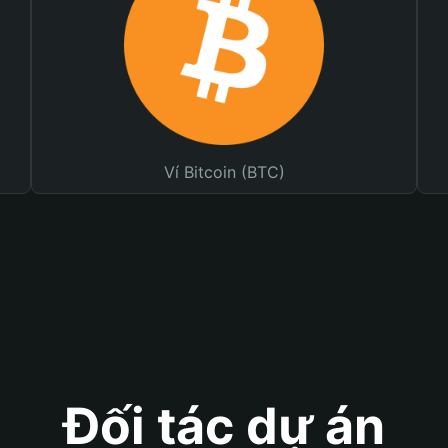
Ví Bitcoin (BTC)
Đối tác dự án