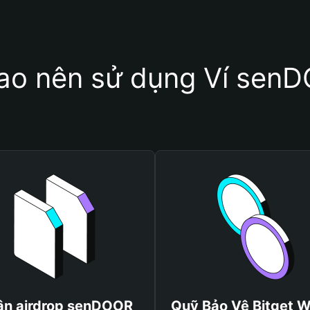
sao nên sử dụng Ví sen
ận airdrop senDOOR
Quỹ Bảo Vệ Bitget W