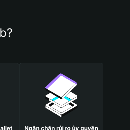
ib?
allet
Ngăn chặn rủi ro ủy quyền