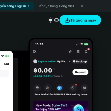
yển sang English
Tiếp tục bằng Tiếng Việt
Tải xuống ngay