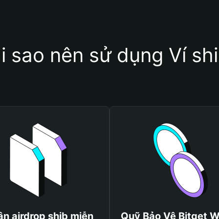
i sao nên sử dụng Ví sh
n airdrop shib miễn
Quỹ Bảo Vệ Bitget W