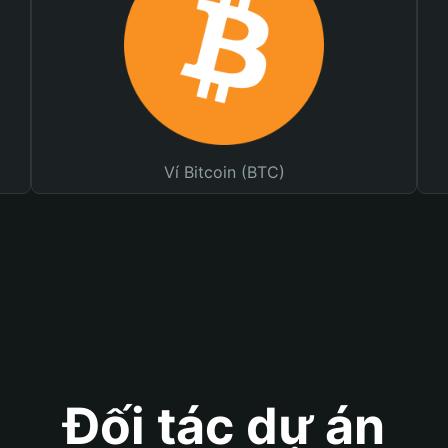
Ví Bitcoin (BTC)
Đối tác dự án