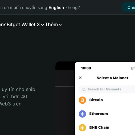
ạn có muốn chuyển sang
English
không?
Chu
ons
Bitget Wallet X
Thêm
uy tín cho shib 
. Với hơn 40 
Web3 trên 