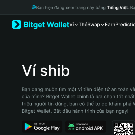
English
Bạn hiện đang xem trang này bằng
Tiếng Việt
. B
日本語
Tiếng Việt
Ví
Thẻ
Swap
Earn
Predicti
Русский
Español (Latinoamérica)
Türkçe
Italiano
Français
Deutsch
Ví shib
简体中文
繁體中文
Português (Portugal)
Bạn đang muốn tìm một ví tiền điện tử an toàn và 
Bahasa Indonesia
của mình? Bitget Wallet chính là lựa chọn tốt nhất
ภาษาไทย
triệu người tin dùng, bạn có thể tự do khám phá 
हिन्दी
Bitget Wallet. Bắt đầu hành trình của bạn ngay!
বাংলা
Español
Português (Brasil)
Español (Argentina)