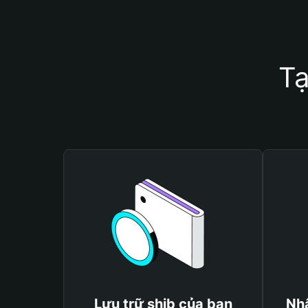
Tạ
Lưu trữ shib của bạn
Nhậ