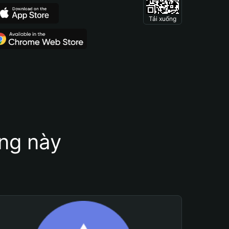
Tải xuống
ung này