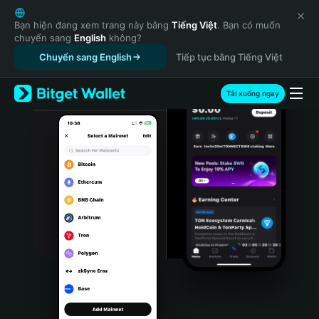
English
日本語
Bạn hiện đang xem trang này bằng
Tiếng Việt
. Bạn có muốn
chuyển sang
English
không?
Tiếng Việt
Chuyển sang English
Tiếp tục bằng Tiếng Việt
Русский
Español (Latinoamérica)
Türkçe
Tải xuống ngay
Italiano
Français
Deutsch
简体中文
繁體中文
Português (Portugal)
Bahasa Indonesia
ภาษาไทย
हिन्दी
বাংলা
Español
Português (Brasil)
Español (Argentina)